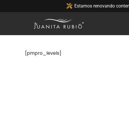
Estamos renovando conteni
[pmpro_levels]