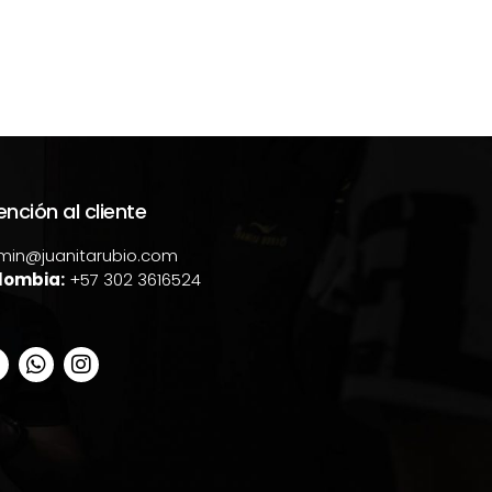
ención al cliente
min@juanitarubio.com
lombia:
+57 302 3616524