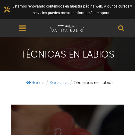
Estamos renovando contenidos en nuestra página web. Algunos cursos y
servicios pueden mostrar información temporal.
TÉCNICAS EN LABIOS
/
/
Home
Servicios
Técnicas en Labios