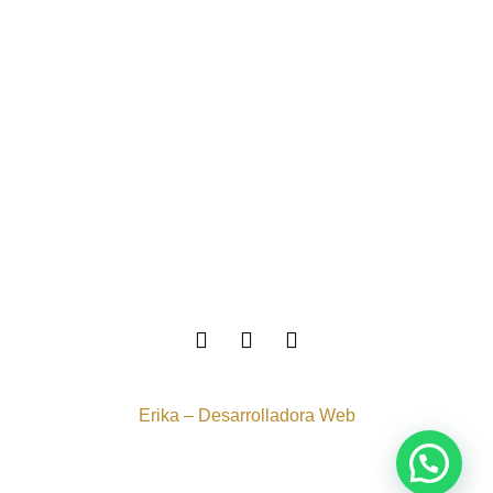
Sedes
TYC Tienda
TYC Academia
Tratamiento de datos
Atención al cliente
admin@juanitarubio.com
Colombia:
+57 302 3616524
Copyright © 2023 | Administrado por
Erika – Desarrolladora Web