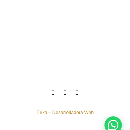
Sedes
TYC Tienda
TYC Academia
Tratamiento de datos
Atención al cliente
admin@juanitarubio.com
Colombia:
+57 302 3616524
Copyright © 2023 | Administrado por
Erika – Desarrolladora Web